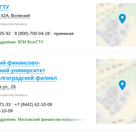
ГТУ
location_on
,
42А
,
Волжский
открытию бизнеса
-25-92
8 (800) 700-04-28
приемная
одробнее: ВПИ ВолгГТУ
ий финансово-
кий университет
лгоградский филиал
location_on
 ул., 26
открытию бизнеса
-71-33
+7 (8442) 62-10-08
2-10-09
одробнее: Московский финансово-юридический университет Мфюа, Волг