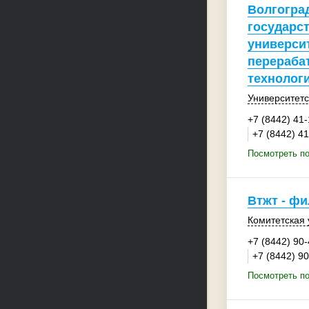
Волгогра
государс
университ
перераб
технолог
Университетс
+7 (8442) 41
+7 (8442) 4
Посмотреть по
Втжт - ф
Комитетская у
+7 (8442) 90
+7 (8442) 9
Посмотреть п