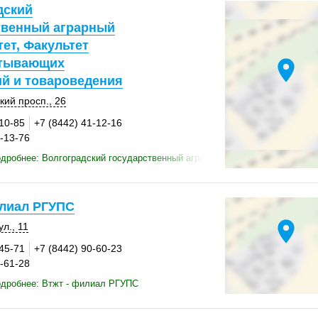
дский
твенный аграрный
ет, Факультет
атывающих
location_on
ий и товароведения
кий просп., 26
-10-85
+7 (8442) 41-12-16
1-13-76
дробнее: Волгоградский государственный аграрный университет, Факул
илиал РГУПС
location_on
л., 11
-45-71
+7 (8442) 90-60-23
0-61-28
одробнее: Втжт - филиал РГУПС