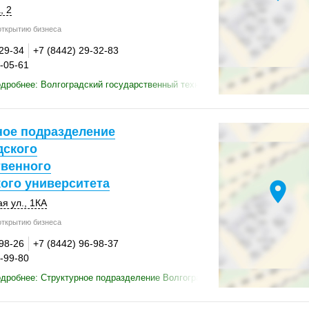
, 2
открытию бизнеса
-29-34
+7 (8442) 29-32-83
4-05-61
дробнее: Волгоградский государственный технический университет, фак
ное подразделение
дского
твенного
ого университета
location_on
я ул.
,
1КА
открытию бизнеса
-98-26
+7 (8442) 96-98-37
6-99-80
дробнее: Структурное подразделение Волгоградского государственного 