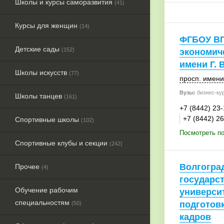
Школы и курсы саморазвития
(41)
Курсы для женщин
(14)
ФГБОУ ВП
Детские сады
(152)
экономич
имени Г. 
Школы искусств
(77)
просп. имени
Вузы:
бизнес-ку
Школы танцев
(161)
+7 (8442) 23
+7 (8442) 2
Спортивные школы
(102)
Посмотреть по
Спортивные клубы и секции
(242)
Волгогра
Прочее
(4)
государс
Обучение рабочим
университ
специальностям
подготов
(50)
кадров