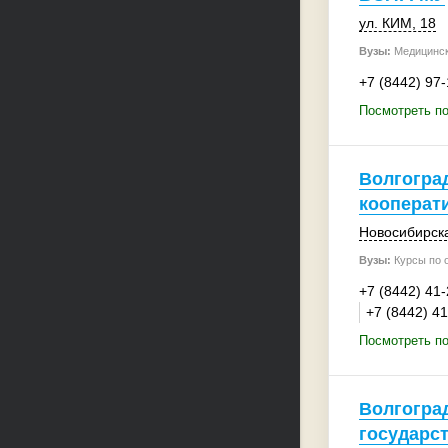
ул. КИМ, 18
Вузы:
Медицинск
+7 (8442) 97
Посмотреть п
Волгогра
кооперат
Новосибирска
Вузы:
Курсы по 
+7 (8442) 41
+7 (8442) 4
Посмотреть по
Волгогра
государс