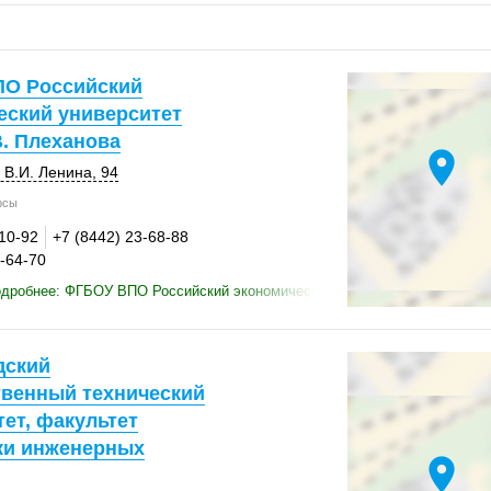
О Российский
еский университет
В. Плеханова
location_on
 В.И. Ленина, 94
рсы
-10-92
+7 (8442) 23-68-88
6-64-70
дробнее: ФГБОУ ВПО Российский экономический университет имени Г. 
дский
твенный технический
ет, факультет
ки инженерных
location_on