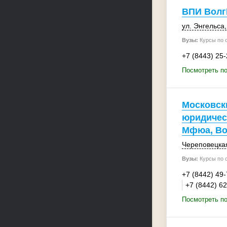
ВПИ Волг
ул. Энгельса
Вузы:
Курсы по 
+7 (8443) 25
Посмотреть п
Московск
юридичес
Мфюа, Во
Череповецкая
Вузы:
Курсы по 
+7 (8442) 49
+7 (8442) 6
Посмотреть п