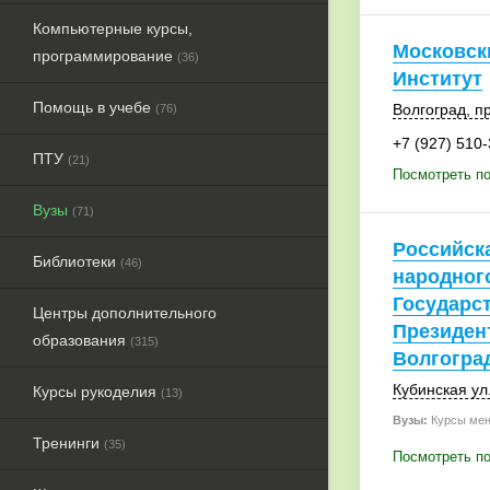
Компьютерные курсы,
Московск
программирование
(36)
Институт
Помощь в учебе
Волгоград
,
п
(76)
+7 (927) 510
ПТУ
(21)
Посмотреть по
Вузы
(71)
Российск
Библиотеки
(46)
народного
Государс
Центры дополнительного
Президен
образования
(315)
Волгогра
Кубинская ул.
Курсы рукоделия
(13)
Вузы:
Курсы мен
Тренинги
(35)
Посмотреть по