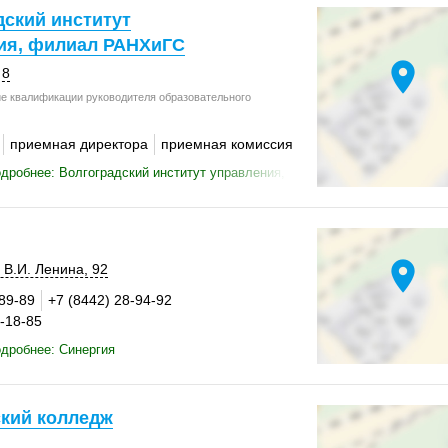
дский институт
ия, филиал РАНХиГС
location_on
 8
 квалификации руководителя образовательного
приемная директора
приемная комиссия
дробнее: Волгоградский институт управления, филиал РАНХиГС
location_on
 В.И. Ленина, 92
-89-89
+7 (8442) 28-94-92
8-18-85
дробнее: Синергия
кий колледж