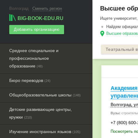
Высшее обра
Волгоград
Сменить регион
BIG-BOOK-EDU.RU
Ищете университет,
Найдем официал
Добавить организацию
location_on
Высшее образова
Театральный в
Среднее специальное и
профессиональное
образование
(48)
Бюро переводов
(24)
Академия
Общеобразовательные школы
управлен
(148)
Волгоград
,
ул
Детские развивающие центры,
Вузы:
строитель
кружки
(210)
+7 (800) 600
Изучение иностранных языков
Посмотреть по
(105)