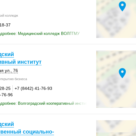
location_on
ий колледж
-18-37
одробнее: Медицинский колледж ВОЛГГМУ
дский
ивный институт
location_on
я ул., 76
открытию бизнеса
-28-25
+7 (8442) 41-76-93
1-76-96
дробнее: Волгоградский кооперативный институт
дский
твенный социально-