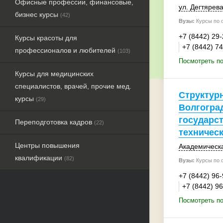
Офисные профессии, финансовые,
ул. Дегтярева
бизнес курсы
(42)
Вузы:
Курсы по 
+7 (8442) 29
Курсы красоты для
+7 (8442) 7
профессионалов и любителей
(103)
Посмотреть по
Курсы для медицинских
специалистов, врачей, прочие мед.
Структур
курсы
(29)
Волгогра
государс
Переподготовка кадров
(22)
техническ
Центры повышения
Академическа
квалификации
(82)
Вузы:
Курсы по 
+7 (8442) 96
+7 (8442) 9
Посмотреть по