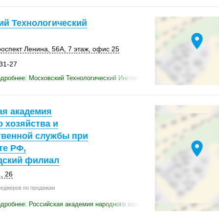
ий Технологический
location_on
роспект Ленина
,
56А
,
7 этаж
,
офис 25
-31-27
дробнее: Московский Технологический Институт
ая академия
 хозяйства и
твенной службы при
location_on
те РФ,
дский филиал
, 26
еджеров по продажам
дробнее: Российская академия народного хозяйства и Государственной