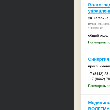
Волгогра
управлен
ул. Гагарина,
Вузы:
Повышение
учреждения
общий отдел
Посмотреть по
Синергия
просп. имени
+7 (8442) 28
+7 (8442) 7
Посмотреть по
Медицинс
ВОЛГГМУ