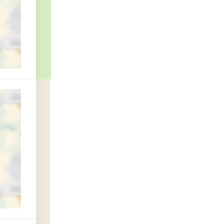
ультет подготовки инженерных кадров
технического университета