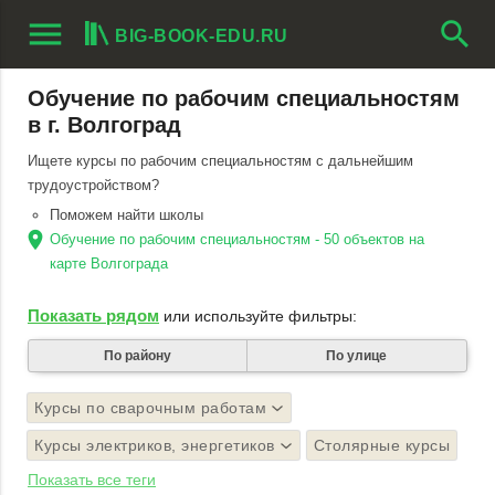
menu
search
BIG-BOOK-EDU.RU
Обучение по рабочим специальностям
в г. Волгоград
Ищете курсы по рабочим специальностям с дальнейшим
трудоустройством?
Поможем найти школы
location_on
Обучение по рабочим специальностям - 50 объектов на
карте Волгограда
Показать рядом
или используйте фильтры:
По району
По улице
Курсы по сварочным работам
Курсы электриков, энергетиков
Столярные курсы
Показать все теги