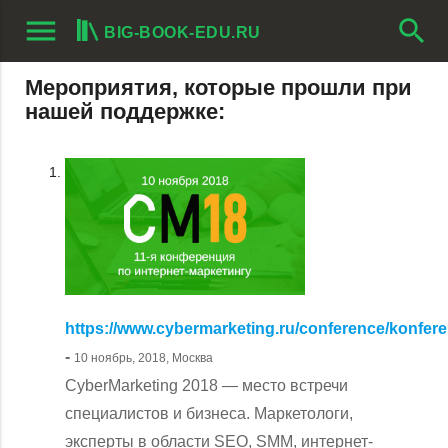
menu
search
BIG-BOOK-EDU.RU
Мероприятия, которые прошли при
нашей поддержке:
https://www.cybermarketing.ru/conference/konfer
-
10 ноябрь, 2018, Москва
CyberMarketing 2018 — место встречи
специалистов и бизнеса. Маркетологи,
эксперты в области SEO, SMM, интернет-